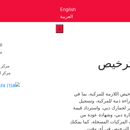
English
العربية
X
ال
م
رخيص
مركز ا
مركز ا
يص اللازمة للمركبة، بما في
راءة ذمة للمركبة، وتسجيل
مر لجمارك دبي، واسترداد قيمة
ارة دبي، وشهادة عودة من
 المركبات المسجلة، كما يمكنك
 الترخيص في أي وقت.